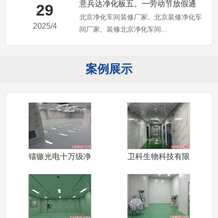
意兵达净化板五。一劳动节放假通
29
北京净化车间装修厂家、北京装修净化车
知，北京净化车间装修厂家
2025/4
间厂家、装修北京净化车间...
案例展示
镭镞光电十万级净
卫科生物科技有限
化车间装修采
公司十万级净