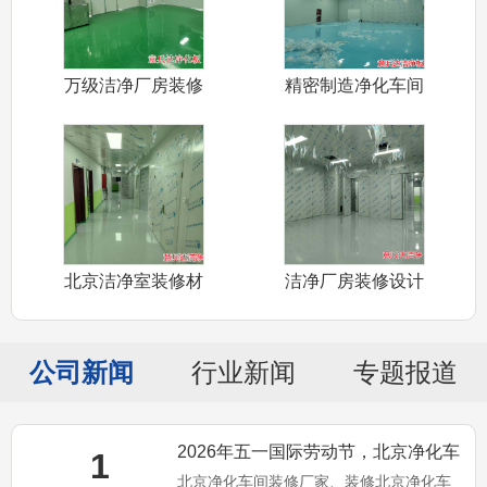
万级洁净厂房装修
精密制造净化车间
设计施工北京
装修设计施工
北京洁净室装修材
洁净厂房装修设计
料净化板销售
施工北京厂家
公司新闻
行业新闻
专题报道
2026年五一国际劳动节，北京净化车
1
北京净化车间装修厂家、装修北京净化车
间装修、净化板销售厂家