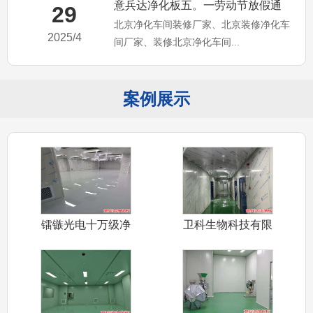
意兵达净化板五。一劳动节放假通
29
北京净化车间装修厂家、北京装修净化车
知，北京净化车间装修厂家
2025/4
间厂家、装修北京净化车间...
案例展示
镭镞光电十万级净
卫科生物科技有限
化车间装修采
公司十万级净