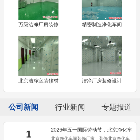
万级洁净厂房装修
精密制造净化车间
设计施工北京
装修设计施工
北京洁净室装修材
洁净厂房装修设计
料净化板销售
施工北京厂家
公司新闻
行业新闻
专题报道
2026年五一国际劳动节，北京净化车
1
北京净化车间装修厂家、装修北京净化车
间装修、净化板销售厂家