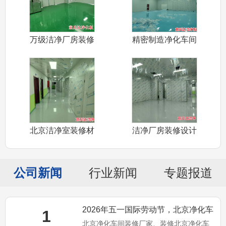
万级洁净厂房装修
精密制造净化车间
设计施工北京
装修设计施工
北京洁净室装修材
洁净厂房装修设计
料净化板销售
施工北京厂家
公司新闻
行业新闻
专题报道
2026年五一国际劳动节，北京净化车
1
北京净化车间装修厂家、装修北京净化车
间装修、净化板销售厂家