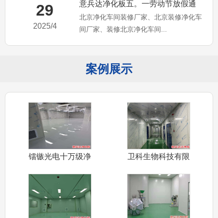
意兵达净化板五。一劳动节放假通
29
北京净化车间装修厂家、北京装修净化车
知，北京净化车间装修厂家
2025/4
间厂家、装修北京净化车间...
案例展示
镭镞光电十万级净
卫科生物科技有限
化车间装修采
公司十万级净